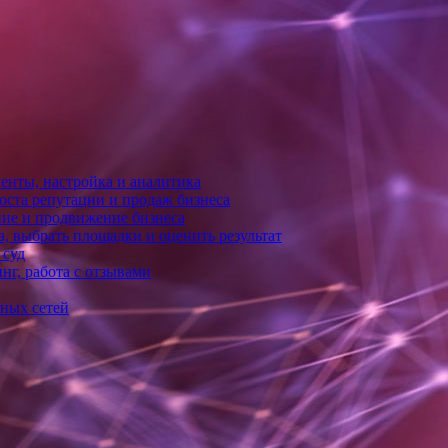
енты, настройка и аналитика
оста репутации и продаж бизнеса
ние и продвижение бизнеса
, выбрать площадки и оценить результат
 суд
нг, работа с отзывами
ьных сетей