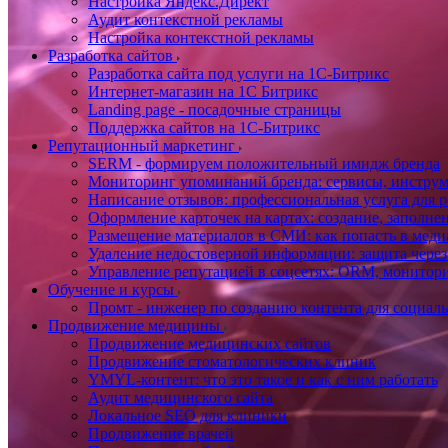
Настройка Яндекс.Директ
Аудит контекстной рекламы
Настройка контекстной рекламы
Разработка сайтов
Разработка сайта под услуги на 1С-Битрикс
Интернет-магазин на 1С Битрикс
Landing page - посадочные страницы
Поддержка сайтов на 1С-Битрикс
Репутационный маркетинг
SERM - формируем положительный имидж бренда
Мониторинг упоминаний бренда: сервисы, инструм
Написание отзывов: профессиональная услуга для р
Оформление карточек на картах: создание, заполне
Размещение материалов в СМИ: как попасть в медиа
Удаление недостоверной информации: защита через
Управление репутацией в соцсетях: ORM, монитори
Обучение и курсы
Промт - инженер по созданию контента для социал
Продвижение медицины
Продвижение медицинских сайтов
Продвижение стоматологических клиник
YMYL-контент: что это такое и как с ним работать
Аудит медицинского сайта
Локальное SEO для клиники
Продвижение врачей