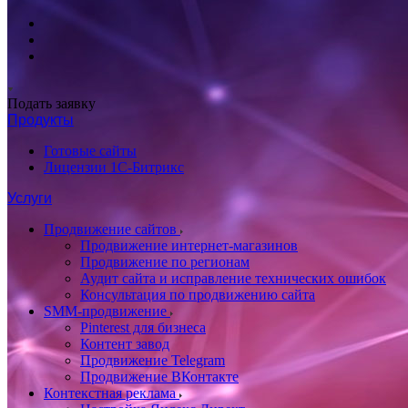
Подать заявку
Продукты
Готовые сайты
Лицензии 1С-Битрикс
Услуги
Продвижение сайтов
Продвижение интернет-магазинов
Продвижение по регионам
Аудит сайта и исправление технических ошибок
Консультация по продвижению сайта
SMM-продвижение
Pinterest для бизнеса
Контент завод
Продвижение Telegram
Продвижение ВКонтакте
Контекстная реклама