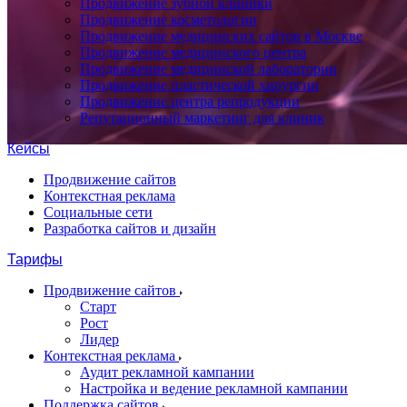
Продвижение зубной клиники
Продвижение косметологии
Продвижение медицинских сайтов в Москве
Продвижение медицинского центра
Продвижение медицинской лаборатории
Продвижение пластической хирургии
Продвижение центра репродукции
Репутационный маркетинг для клиник
Кейсы
Продвижение сайтов
Контекстная реклама
Социальные сети
Разработка сайтов и дизайн
Тарифы
Продвижение сайтов
Старт
Рост
Лидер
Контекстная реклама
Аудит рекламной кампании
Настройка и ведение рекламной кампании
Поддержка сайтов