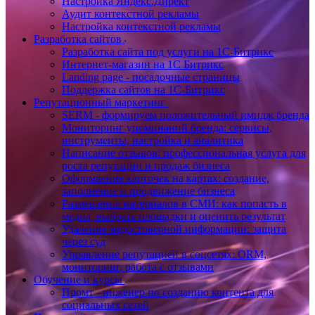
Настройка Яндекс.Директ
Аудит контекстной рекламы
Настройка контекстной рекламы
Разработка сайтов
Разработка сайта под услуги на 1С-Битрикс
Интернет-магазин на 1С Битрикс
Landing page - посадочные страницы
Поддержка сайтов на 1С-Битрикс
Репутационный маркетинг
SERM - формируем положительный имидж бренда
Мониторинг упоминаний бренда: сервисы,
инструменты, настройка и аналитика
Написание отзывов: профессиональная услуга для
роста репутации и продаж бизнеса
Оформление карточек на картах: создание,
заполнение и продвижение бизнеса
Размещение материалов в СМИ: как попасть в
медиа, выбрать площадки и оценить результат
Удаление недостоверной информации: защита
через суд
Управление репутацией в соцсетях: ORM,
мониторинг, работа с отзывами
Обучение и курсы
Промт - инженер по созданию контента для
социальных сетей