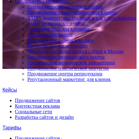
Продвижение медицины
Продвижение медицинских сайтов
Продвижение стоматологических клиник
YMYL-контент: что это такое и как с ним работать
Аудит медицинского сайта
Локальное SEO для клиники
Продвижение врачей
Продвижение зубной клиники
Продвижение косметологии
Продвижение медицинских сайтов в Москве
Продвижение медицинского центра
Продвижение медицинской лаборатории
Продвижение пластической хирургии
Продвижение центра репродукции
Репутационный маркетинг для клиник
Кейсы
Продвижение сайтов
Контекстная реклама
Социальные сети
Разработка сайтов и дизайн
Тарифы
Продвижение сайтов