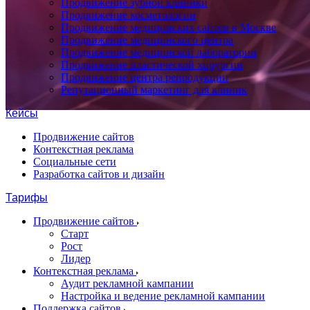
Продвижение зубной клиники
Продвижение косметологии
Продвижение медицинских сайтов в Москве
Продвижение медицинского центра
Продвижение медицинской лаборатории
Продвижение пластической хирургии
Продвижение центра репродукции
Репутационный маркетинг для клиник
Кейсы
Продвижение сайтов
Контекстная реклама
Социальные сети
Разработка сайтов и дизайн
Тарифы
Продвижение сайтов
Старт
Рост
Лидер
Контекстная реклама
Аудит рекламной кампании
Настройка и ведение рекламной кампании
Поддержка сайтов