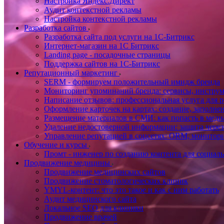
Настройка Яндекс.Директ
Аудит контекстной рекламы
Настройка контекстной рекламы
Разработка сайтов
Разработка сайта под услуги на 1С-Битрикс
Интернет-магазин на 1С Битрикс
Landing page - посадочные страницы
Поддержка сайтов на 1С-Битрикс
Репутационный маркетинг
SERM - формируем положительный имидж бренда
Мониторинг упоминаний бренда: сервисы, инструм
Написание отзывов: профессиональная услуга для р
Оформление карточек на картах: создание, заполне
Размещение материалов в СМИ: как попасть в медиа
Удаление недостоверной информации: защита через
Управление репутацией в соцсетях: ORM, монитори
Обучение и курсы
Промт - инженер по созданию контента для социал
Продвижение медицины
Продвижение медицинских сайтов
Продвижение стоматологических клиник
YMYL-контент: что это такое и как с ним работать
Аудит медицинского сайта
Локальное SEO для клиники
Продвижение врачей