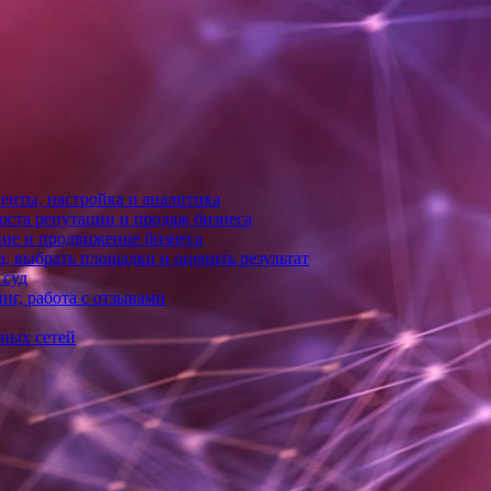
енты, настройка и аналитика
оста репутации и продаж бизнеса
ние и продвижение бизнеса
, выбрать площадки и оценить результат
 суд
нг, работа с отзывами
ьных сетей