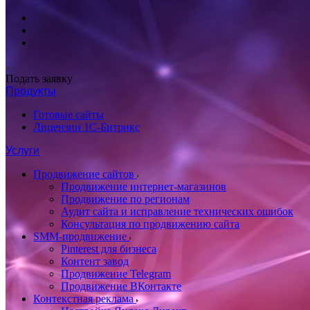
Подать заявку
Продукты
Готовые сайты
Лицензии 1С-Битрикс
Услуги
Продвижение сайтов
Продвижение интернет-магазинов
Продвижение по регионам
Аудит сайта и исправление технических ошибок
Консультация по продвижению сайта
SMM-продвижение
Pinterest для бизнеса
Контент завод
Продвижение Telegram
Продвижение ВКонтакте
Контекстная реклама