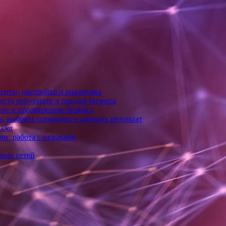
енты, настройка и аналитика
оста репутации и продаж бизнеса
ние и продвижение бизнеса
, выбрать площадки и оценить результат
 суд
нг, работа с отзывами
ьных сетей