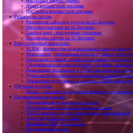
Настройка Яндекс.Директ
Аудит контекстной рекламы
Настройка контекстной рекламы
Разработка сайтов
Разработка сайта под услуги на 1С-Битрикс
Интернет-магазин на 1С Битрикс
Landing page - посадочные страницы
Поддержка сайтов на 1С-Битрикс
Репутационный маркетинг
SERM - формируем положительный имидж бренда
Мониторинг упоминаний бренда: сервисы, инструм
Написание отзывов: профессиональная услуга для р
Оформление карточек на картах: создание, заполне
Размещение материалов в СМИ: как попасть в медиа
Удаление недостоверной информации: защита через
Управление репутацией в соцсетях: ORM, монитори
Обучение и курсы
Промт - инженер по созданию контента для социал
Продвижение медицины
Продвижение медицинских сайтов
Продвижение стоматологических клиник
YMYL-контент: что это такое и как с ним работать
Аудит медицинского сайта
Локальное SEO для клиники
Продвижение врачей