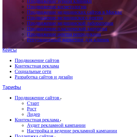
Продвижение зубной клиники
Продвижение косметологии
Продвижение медицинских сайтов в Москве
Продвижение медицинского центра
Продвижение медицинской лаборатории
Продвижение пластической хирургии
Продвижение центра репродукции
Репутационный маркетинг для клиник
Кейсы
Продвижение сайтов
Контекстная реклама
Социальные сети
Разработка сайтов и дизайн
Тарифы
Продвижение сайтов
Старт
Рост
Лидер
Контекстная реклама
Аудит рекламной кампании
Настройка и ведение рекламной кампании
Поддержка сайтов