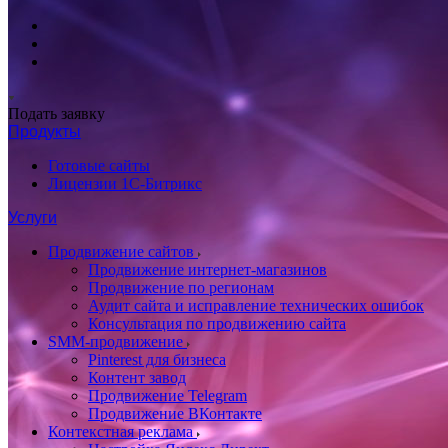
Подать заявку
Продукты
Готовые сайты
Лицензии 1С-Битрикс
Услуги
Продвижение сайтов
Продвижение интернет-магазинов
Продвижение по регионам
Аудит сайта и исправление технических ошибок
Консультация по продвижению сайта
SMM-продвижение
Pinterest для бизнеса
Контент завод
Продвижение Telegram
Продвижение ВКонтакте
Контекстная реклама