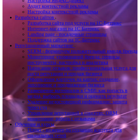
Настройка Яндекс.Директ
Аудит контекстной рекламы
Настройка контекстной рекламы
Разработка сайтов
Разработка сайта под услуги на 1С-Битрикс
Интернет-магазин на 1С Битрикс
Landing page - посадочные страницы
Поддержка сайтов на 1С-Битрикс
Репутационный маркетинг
SERM - формируем положительный имидж бренда
Мониторинг упоминаний бренда: сервисы,
инструменты, настройка и аналитика
Написание отзывов: профессиональная услуга для
роста репутации и продаж бизнеса
Оформление карточек на картах: создание,
заполнение и продвижение бизнеса
Размещение материалов в СМИ: как попасть в
медиа, выбрать площадки и оценить результат
Удаление недостоверной информации: защита
через суд
Управление репутацией в соцсетях: ORM,
мониторинг, работа с отзывами
Обучение и курсы
Промт - инженер по созданию контента для
социальных сетей