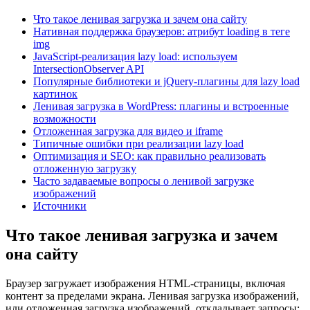
Что такое ленивая загрузка и зачем она сайту
Нативная поддержка браузеров: атрибут loading в теге
img
JavaScript-реализация lazy load: используем
IntersectionObserver API
Популярные библиотеки и jQuery-плагины для lazy load
картинок
Ленивая загрузка в WordPress: плагины и встроенные
возможности
Отложенная загрузка для видео и iframe
Типичные ошибки при реализации lazy load
Оптимизация и SEO: как правильно реализовать
отложенную загрузку
Часто задаваемые вопросы о ленивой загрузке
изображений
Источники
Что такое ленивая загрузка и зачем
она сайту
Браузер загружает изображения HTML-страницы, включая
контент за пределами экрана. Ленивая загрузка изображений,
или отложенная загрузка изображений, откладывает запросы;