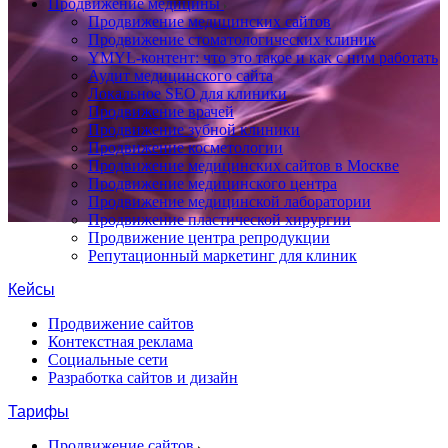
Продвижение медицины
Продвижение медицинских сайтов
Продвижение стоматологических клиник
YMYL-контент: что это такое и как с ним работать
Аудит медицинского сайта
Локальное SEO для клиники
Продвижение врачей
Продвижение зубной клиники
Продвижение косметологии
Продвижение медицинских сайтов в Москве
Продвижение медицинского центра
Продвижение медицинской лаборатории
Продвижение пластической хирургии
Продвижение центра репродукции
Репутационный маркетинг для клиник
Кейсы
Продвижение сайтов
Контекстная реклама
Социальные сети
Разработка сайтов и дизайн
Тарифы
Продвижение сайтов