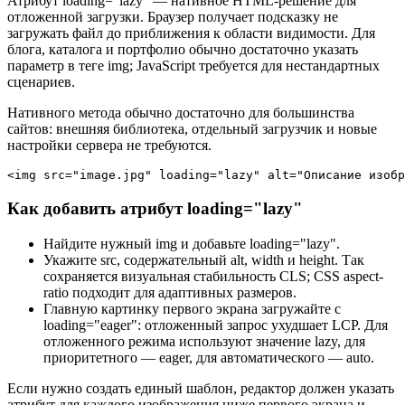
Атрибут loading="lazy" — нативное HTML-решение для
отложенной загрузки. Браузер получает подсказку не
загружать файл до приближения к области видимости. Для
блога, каталога и портфолио обычно достаточно указать
параметр в теге img; JavaScript требуется для нестандартных
сценариев.
Нативного метода обычно достаточно для большинства
сайтов: внешняя библиотека, отдельный загрузчик и новые
настройки сервера не требуются.
<img src="image.jpg" loading="lazy" alt="Описание изобр
Как добавить атрибут loading="lazy"
Найдите нужный img и добавьте loading="lazy".
Укажите src, содержательный alt, width и height. Так
сохраняется визуальная стабильность CLS; CSS aspect-
ratio подходит для адаптивных размеров.
Главную картинку первого экрана загружайте с
loading="eager": отложенный запрос ухудшает LCP. Для
отложенного режима используют значение lazy, для
приоритетного — eager, для автоматического — auto.
Если нужно создать единый шаблон, редактор должен указать
атрибут для каждого изображения ниже первого экрана и