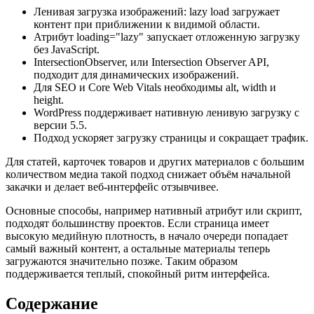
Ленивая загрузка изображений: lazy load загружает
контент при приближении к видимой области.
Атрибут loading="lazy" запускает отложенную загрузку
без JavaScript.
IntersectionObserver, или Intersection Observer API,
подходит для динамических изображений.
Для SEO и Core Web Vitals необходимы alt, width и
height.
WordPress поддерживает нативную ленивую загрузку с
версии 5.5.
Подход ускоряет загрузку страницы и сокращает трафик.
Для статей, карточек товаров и других материалов с большим
количеством медиа такой подход снижает объём начальной
закачки и делает веб-интерфейс отзывчивее.
Основные способы, например нативный атрибут или скрипт,
подходят большинству проектов. Если страница имеет
высокую медийную плотность, в начало очереди попадает
самый важный контент, а остальные материалы теперь
загружаются значительно позже. Таким образом
поддерживается теплый, спокойный ритм интерфейса.
Содержание