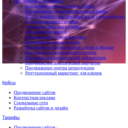
Продвижение медицины
Продвижение медицинских сайтов
Продвижение стоматологических клиник
YMYL-контент: что это такое и как с ним работать
Аудит медицинского сайта
Локальное SEO для клиники
Продвижение врачей
Продвижение зубной клиники
Продвижение косметологии
Продвижение медицинских сайтов в Москве
Продвижение медицинского центра
Продвижение медицинской лаборатории
Продвижение пластической хирургии
Продвижение центра репродукции
Репутационный маркетинг для клиник
Кейсы
Продвижение сайтов
Контекстная реклама
Социальные сети
Разработка сайтов и дизайн
Тарифы
Продвижение сайтов