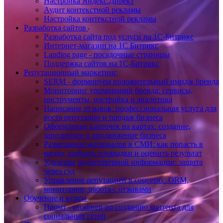
Настройка Яндекс.Директ
Аудит контекстной рекламы
Настройка контекстной рекламы
Разработка сайтов
Разработка сайта под услуги на 1С-Битрикс
Интернет-магазин на 1С Битрикс
Landing page - посадочные страницы
Поддержка сайтов на 1С-Битрикс
Репутационный маркетинг
SERM - формируем положительный имидж бренда
Мониторинг упоминаний бренда: сервисы,
инструменты, настройка и аналитика
Написание отзывов: профессиональная услуга для
роста репутации и продаж бизнеса
Оформление карточек на картах: создание,
заполнение и продвижение бизнеса
Размещение материалов в СМИ: как попасть в
медиа, выбрать площадки и оценить результат
Удаление недостоверной информации: защита
через суд
Управление репутацией в соцсетях: ORM,
мониторинг, работа с отзывами
Обучение и курсы
Промт - инженер по созданию контента для
социальных сетей