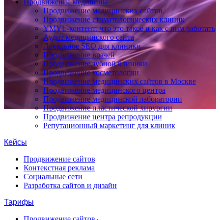
Продвижение медицины
Продвижение медицинских сайтов
Продвижение стоматологических клиник
YMYL-контент: что это такое и как с ним работать
Аудит медицинского сайта
Локальное SEO для клиники
Продвижение врачей
Продвижение зубной клиники
Продвижение косметологии
Продвижение медицинских сайтов в Москве
Продвижение медицинского центра
Продвижение медицинской лаборатории
Продвижение пластической хирургии
Продвижение центра репродукции
Репутационный маркетинг для клиник
Кейсы
Продвижение сайтов
Контекстная реклама
Социальные сети
Разработка сайтов и дизайн
Тарифы
Продвижение сайтов