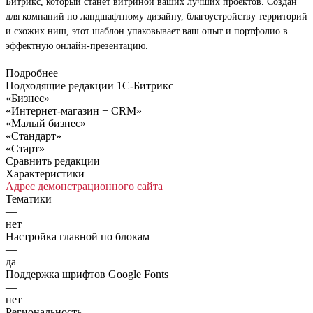
Битрикс, который станет витриной ваших лучших проектов. Создан
для компаний по ландшафтному дизайну, благоустройству территорий
и схожих ниш, этот шаблон упаковывает ваш опыт и портфолио в
эффектную онлайн-презентацию.
Подробнее
Подходящие редакции 1С-Битрикс
«Бизнес»
«Интернет-магазин + CRM»
«Малый бизнес»
«Стандарт»
«Старт»
Сравнить редакции
Характеристики
Адрес демонстрационного сайта
Тематики
—
нет
Настройка главной по блокам
—
да
Поддержка шрифтов Google Fonts
—
нет
Региональность