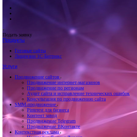
Подать заявку
Продукты
Готовые сайты
Лицензии 1С-Битрикс
Услуги
Продвижение сайтов
Продвижение интернет-магазинов
Продвижение по регионам
Аудит сайта и исправление технических ошибок
Консультация по продвижению сайта
SMM-продвижение
Pinterest для бизнеса
Контент завод
Продвижение Telegram
Продвижение ВКонтакте
Контекстная реклама