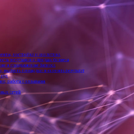
енты, настройка и аналитика
оста репутации и продаж бизнеса
ние и продвижение бизнеса
, выбрать площадки и оценить результат
 суд
нг, работа с отзывами
ьных сетей