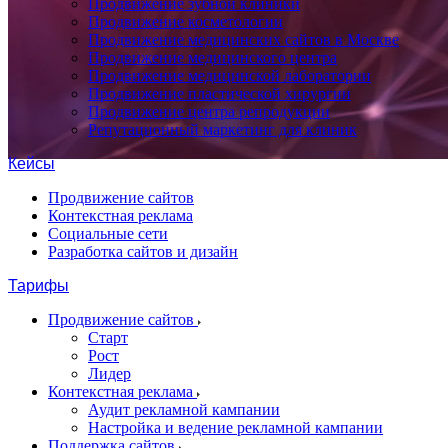
Продвижение зубной клиники
Продвижение косметологии
Продвижение медицинских сайтов в Москве
Продвижение медицинского центра
Продвижение медицинской лаборатории
Продвижение пластической хирургии
Продвижение центра репродукции
Репутационный маркетинг для клиник
Кейсы
Продвижение сайтов
Контекстная реклама
Социальные сети
Разработка сайтов и дизайн
Тарифы
Продвижение сайтов
Старт
Рост
Лидер
Контекстная реклама
Аудит рекламной кампании
Настройка и ведение рекламной кампании
Поддержка сайтов