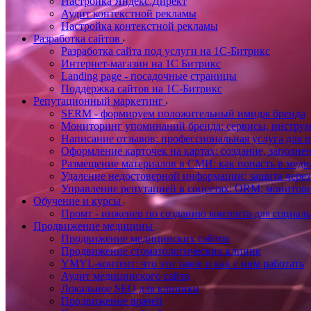
Настройка Яндекс.Директ
Аудит контекстной рекламы
Настройка контекстной рекламы
Разработка сайтов
Разработка сайта под услуги на 1С-Битрикс
Интернет-магазин на 1С Битрикс
Landing page - посадочные страницы
Поддержка сайтов на 1С-Битрикс
Репутационный маркетинг
SERM - формируем положительный имидж бренда
Мониторинг упоминаний бренда: сервисы, инструм
Написание отзывов: профессиональная услуга для р
Оформление карточек на картах: создание, заполне
Размещение материалов в СМИ: как попасть в медиа
Удаление недостоверной информации: защита через
Управление репутацией в соцсетях: ORM, монитори
Обучение и курсы
Промт - инженер по созданию контента для социал
Продвижение медицины
Продвижение медицинских сайтов
Продвижение стоматологических клиник
YMYL-контент: что это такое и как с ним работать
Аудит медицинского сайта
Локальное SEO для клиники
Продвижение врачей