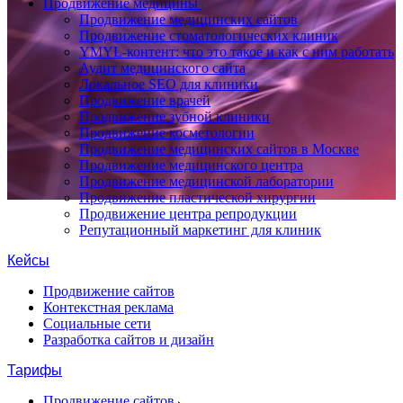
Продвижение медицины
Продвижение медицинских сайтов
Продвижение стоматологических клиник
YMYL-контент: что это такое и как с ним работать
Аудит медицинского сайта
Локальное SEO для клиники
Продвижение врачей
Продвижение зубной клиники
Продвижение косметологии
Продвижение медицинских сайтов в Москве
Продвижение медицинского центра
Продвижение медицинской лаборатории
Продвижение пластической хирургии
Продвижение центра репродукции
Репутационный маркетинг для клиник
Кейсы
Продвижение сайтов
Контекстная реклама
Социальные сети
Разработка сайтов и дизайн
Тарифы
Продвижение сайтов