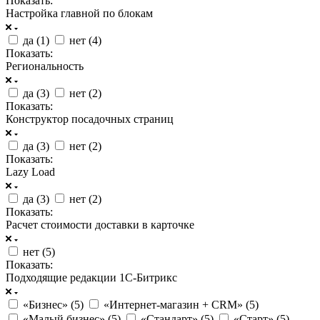
Показать:
Настройка главной по блокам
да (
1
)
нет (
4
)
Показать:
Региональность
да (
3
)
нет (
2
)
Показать:
Конструктор посадочных страниц
да (
3
)
нет (
2
)
Показать:
Lazy Load
да (
3
)
нет (
2
)
Показать:
Расчет стоимости доставки в карточке
нет (
5
)
Показать:
Подходящие редакции 1С-Битрикс
«Бизнес» (
5
)
«Интернет-магазин + CRM» (
5
)
«Малый бизнес» (
5
)
«Стандарт» (
5
)
«Старт» (
5
)