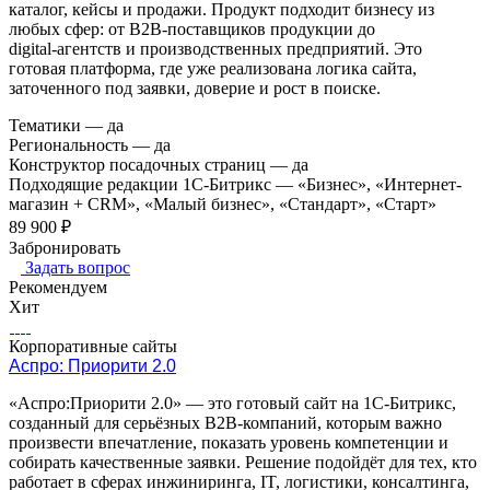
каталог, кейсы и продажи. Продукт подходит бизнесу из
любых сфер: от B2B‑поставщиков продукции до
digital‑агентств и производственных предприятий. Это
готовая платформа, где уже реализована логика сайта,
заточенного под заявки, доверие и рост в поиске.
Тематики
—
да
Региональность
—
да
Конструктор посадочных страниц
—
да
Подходящие редакции 1С-Битрикс
—
«Бизнес», «Интернет-
магазин + CRM», «Малый бизнес», «Стандарт», «Старт»
89 900 ₽
Забронировать
Задать вопрос
Рекомендуем
Хит
Корпоративные сайты
Аспро: Приорити 2.0
«Аспро:Приорити 2.0» — это готовый сайт на 1С‑Битрикс,
созданный для серьёзных B2B‑компаний, которым важно
произвести впечатление, показать уровень компетенции и
собирать качественные заявки. Решение подойдёт для тех, кто
работает в сферах инжиниринга, IT, логистики, консалтинга,