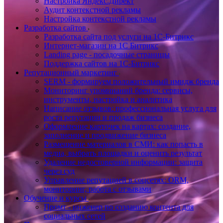
Настройка Яндекс.Директ
Аудит контекстной рекламы
Настройка контекстной рекламы
Разработка сайтов
Разработка сайта под услуги на 1С-Битрикс
Интернет-магазин на 1С Битрикс
Landing page - посадочные страницы
Поддержка сайтов на 1С-Битрикс
Репутационный маркетинг
SERM - формируем положительный имидж бренда
Мониторинг упоминаний бренда: сервисы,
инструменты, настройка и аналитика
Написание отзывов: профессиональная услуга для
роста репутации и продаж бизнеса
Оформление карточек на картах: создание,
заполнение и продвижение бизнеса
Размещение материалов в СМИ: как попасть в
медиа, выбрать площадки и оценить результат
Удаление недостоверной информации: защита
через суд
Управление репутацией в соцсетях: ORM,
мониторинг, работа с отзывами
Обучение и курсы
Промт - инженер по созданию контента для
социальных сетей