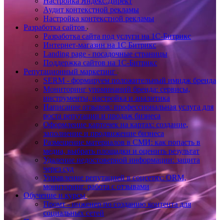
Настройка Яндекс.Директ
Аудит контекстной рекламы
Настройка контекстной рекламы
Разработка сайтов
Разработка сайта под услуги на 1С-Битрикс
Интернет-магазин на 1С Битрикс
Landing page - посадочные страницы
Поддержка сайтов на 1С-Битрикс
Репутационный маркетинг
SERM - формируем положительный имидж бренда
Мониторинг упоминаний бренда: сервисы,
инструменты, настройка и аналитика
Написание отзывов: профессиональная услуга для
роста репутации и продаж бизнеса
Оформление карточек на картах: создание,
заполнение и продвижение бизнеса
Размещение материалов в СМИ: как попасть в
медиа, выбрать площадки и оценить результат
Удаление недостоверной информации: защита
через суд
Управление репутацией в соцсетях: ORM,
мониторинг, работа с отзывами
Обучение и курсы
Промт - инженер по созданию контента для
социальных сетей