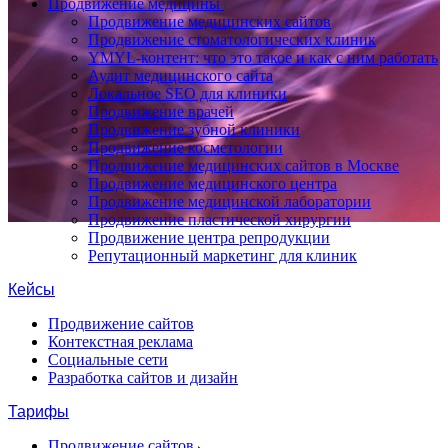
Продвижение медицины
Продвижение медицинских сайтов
Продвижение стоматологических клиник
YMYL-контент: что это такое и как с ним работать
Аудит медицинского сайта
Локальное SEO для клиники
Продвижение врачей
Продвижение зубной клиники
Продвижение косметологии
Продвижение медицинских сайтов в Москве
Продвижение медицинского центра
Продвижение медицинской лаборатории
Продвижение пластической хирургии
Продвижение центра репродукции
Репутационный маркетинг для клиник
Кейсы
Продвижение сайтов
Контекстная реклама
Социальные сети
Разработка сайтов и дизайн
Тарифы
Продвижение сайтов