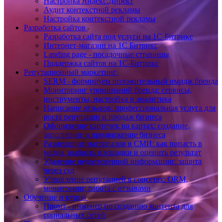
Настройка Яндекс.Директ
Аудит контекстной рекламы
Настройка контекстной рекламы
Разработка сайтов
Разработка сайта под услуги на 1С-Битрикс
Интернет-магазин на 1С Битрикс
Landing page - посадочные страницы
Поддержка сайтов на 1С-Битрикс
Репутационный маркетинг
SERM - формируем положительный имидж бренда
Мониторинг упоминаний бренда: сервисы,
инструменты, настройка и аналитика
Написание отзывов: профессиональная услуга для
роста репутации и продаж бизнеса
Оформление карточек на картах: создание,
заполнение и продвижение бизнеса
Размещение материалов в СМИ: как попасть в
медиа, выбрать площадки и оценить результат
Удаление недостоверной информации: защита
через суд
Управление репутацией в соцсетях: ORM,
мониторинг, работа с отзывами
Обучение и курсы
Промт - инженер по созданию контента для
социальных сетей