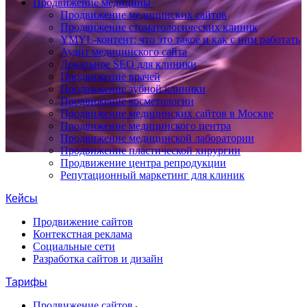
Продвижение медицины
Продвижение медицинских сайтов
Продвижение стоматологических клиник
YMYL-контент: что это такое и как с ним работать
Аудит медицинского сайта
Локальное SEO для клиники
Продвижение врачей
Продвижение зубной клиники
Продвижение косметологии
Продвижение медицинских сайтов в Москве
Продвижение медицинского центра
Продвижение медицинской лаборатории
Продвижение пластической хирургии
Продвижение центра репродукции
Репутационный маркетинг для клиник
Кейсы
Продвижение сайтов
Контекстная реклама
Социальные сети
Разработка сайтов и дизайн
Тарифы
Продвижение сайтов